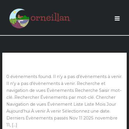
Aller
au
contenu
Archives :
Évènements
Cérémonie
du
11
0 évènements found. Il n’y a pas d’évènements à venir.
novembre
Il n’y a pas d’évènements à venir. Recherche et
navigation de vues Évènements Recherche Saisir mot-
clé. Rechercher Évènements par mot-clé. Chercher
Navigation de vues Évènement Liste Liste Mois Jour
Aujourd’hui À venir À venir Sélectionnez une date.
Derniers Évènements passés Nov 11 2025 novembre
11, […]