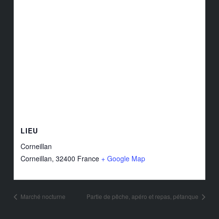
LIEU
Corneillan
Corneillan
,
32400
France
+ Google Map
Marché nocturne
Partie de pêche, apéro et repas, pétanque